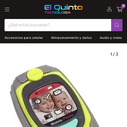
0
Accesorios para celular
Almacenamiento y datos
Audio y video
1
/
3