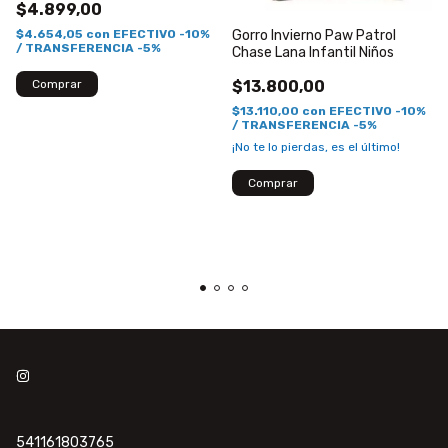
$4.899,00
$4.654,05
con
EFECTIVO -10%
Gorro Invierno Paw Patrol
/ TRANSFERENCIA -5%
Chase Lana Infantil Niños
$13.800,00
$13.110,00
con
EFECTIVO -10%
/ TRANSFERENCIA -5%
¡No te lo pierdas, es el último!
541161803765