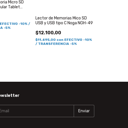
oria Micro SD
ular Tablet
 10
Lector de Memorias Mico SD
USB y USB tipo C Noga NGH-49
EFECTIVO -10% /
A -5%
$12.100,00
$11.495,00
con
EFECTIVO -10%
/ TRANSFERENCIA -5%
ewsletter