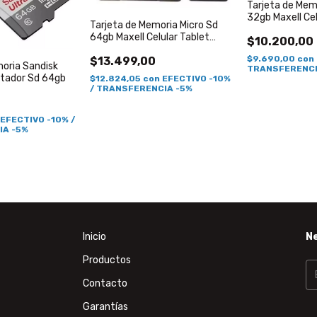
Tarjeta de Mem
32gb Maxell Cel
Tarjeta de Memoria Micro Sd
Camaras Clase
64gb Maxell Celular Tablet
$10.200,00
Camaras Clase 10
$9.690,00
con
$13.499,00
moria Sandisk
TRANSFERENCI
ptador Sd 64gb
$12.824,05
con
EFECTIVO -10%
/ TRANSFERENCIA -5%
EFECTIVO -10% /
IA -5%
Inicio
N
Productos
Contacto
Garantías