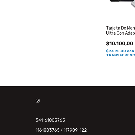
Tarjeta De Me
Ultra Con Ada
$10.100,00
$9.595,00
con
TRANSFERENC
541161803765
1161803765 / 1179891122