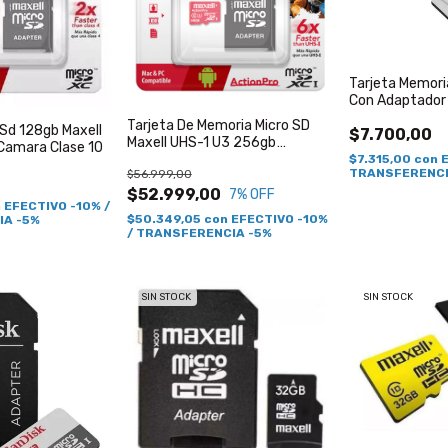
Tarjeta Memori
Con Adaptador
Tarjeta De Memoria Micro SD
Sd 128gb Maxell
$7.700,00
Maxell UHS-1 U3 256gb
 Camara Clase 10
Adaptador SD
$7.315,00
con
TRANSFERENCI
$56.999,00
$52.999,00
7
% OFF
n
EFECTIVO -10% /
$50.349,05
con
EFECTIVO -10%
IA -5%
/ TRANSFERENCIA -5%
SIN STOCK
SIN STOCK