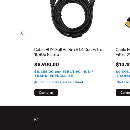
 Dorado V2.0
Cable HDMI Full Hd 3m V1.4 Con Filtros
Cable H
1080p Nisuta
Filtro 
$8.900,00
$10.1
 -10% /
$8.455,00
con
EFECTIVO -10% /
$9.595
TRANSFERENCIA -5%
TRANSF
¡No te lo pierdas, es el último!
¡No te lo