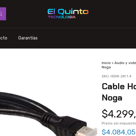
acto
Garantías
Inicio
>
Audio y vid
Noga
SKU:
HDMI-2M 1.4
Cable H
Noga
$4.299
Precio sin impuest
$4.084,0