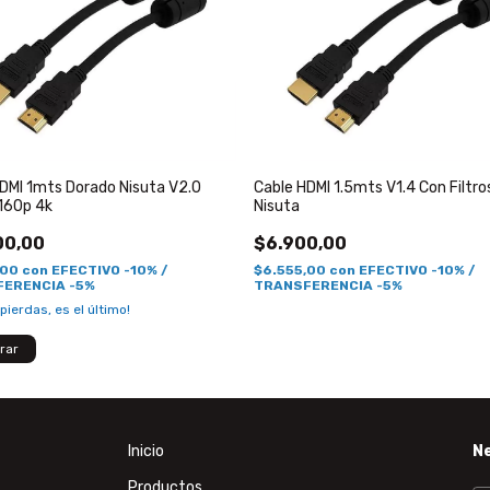
DMI 1mts Dorado Nisuta V2.0
Cable HDMI 1.5mts V1.4 Con Filtr
2160p 4k
Nisuta
00,00
$6.900,00
,00
con
EFECTIVO -10% /
$6.555,00
con
EFECTIVO -10% /
ERENCIA -5%
TRANSFERENCIA -5%
 pierdas, es el último!
Inicio
N
Productos