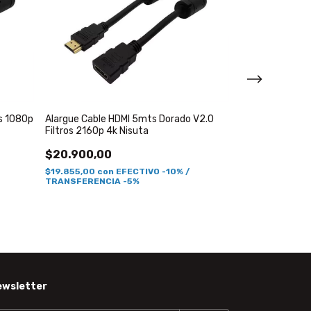
os 1080p
Alargue Cable HDMI 5mts Dorado V2.0
Cable HDMI 1.5
Filtros 2160p 4k Nisuta
Full HD
$20.900,00
$19.855,00
con
EFECTIVO -10% /
TRANSFERENCIA -5%
ewsletter