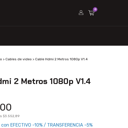
0
eo
>
Cables de video
>
Cable Hdmi 2 Metros 1080p V1.4
dmi 2 Metros 1080p V1.4
,00
os
$3.552,89
5
con
EFECTIVO -10% / TRANSFERENCIA -5%