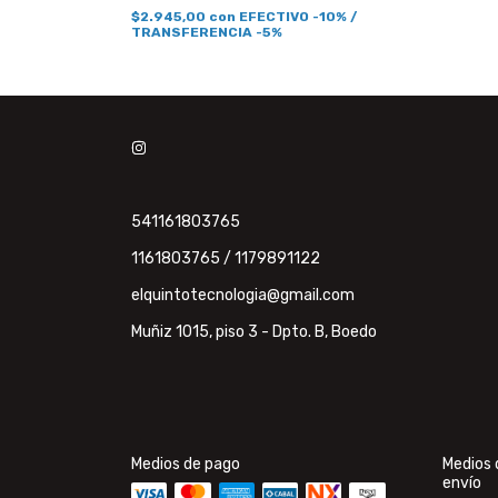
$2.945,00
con
EFECTIVO -10% /
TRANSFERENCIA -5%
-10% /
541161803765
1161803765 / 1179891122
elquintotecnologia@gmail.com
Muñiz 1015, piso 3 - Dpto. B, Boedo
Medios de pago
Medios 
envío