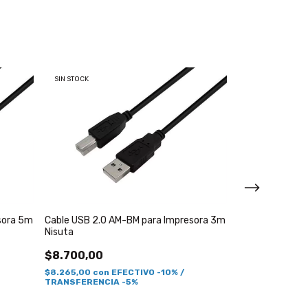
SIN STOCK
SIN STOCK
sora 5m
Cable USB 2.0 AM-BM para Impresora 3m
Nisuta
$8.700,00
Cable de impre
$8.265,00
con
EFECTIVO -10% /
Transparente d
TRANSFERENCIA -5%
$2.899,00