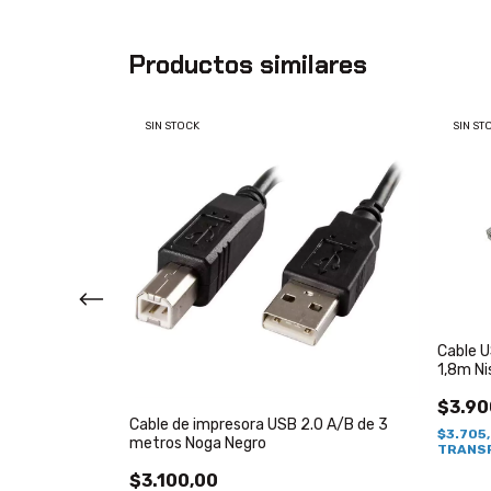
Productos similares
SIN STOCK
SIN ST
Cable 
1,8m Ni
$3.90
2.0 A/B
Cable de impresora USB 2.0 A/B de 3
$3.705
os Noga
metros Noga Negro
TRANSF
$3.100,00