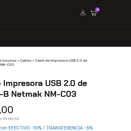
0
e Insumos
>
Cables
>
Cable de Impresora USB 2.0 de
k NM-C03
e Impresora USB 2.0 de
A-B Netmak NM-C03
,00
os
$3.140,50
con
EFECTIVO -10% / TRANSFERENCIA -5%