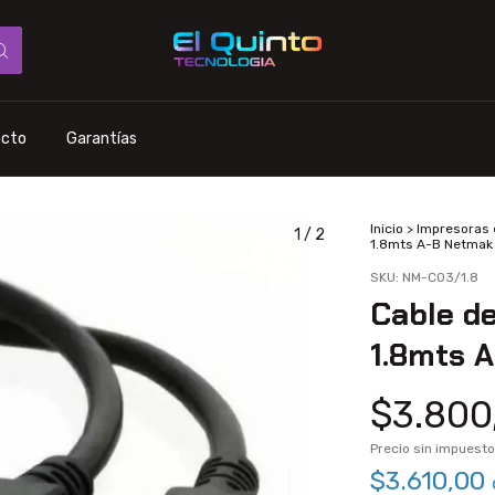
acto
Garantías
Inicio
>
Impresoras 
1
/
2
1.8mts A-B Netma
SKU:
NM-C03/1.8
Cable d
1.8mts 
$3.800
Precio sin impuest
$3.610,00