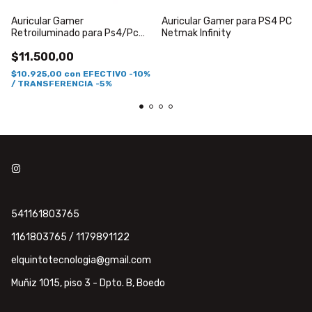
Auricular Gamer
Auricular Gamer para PS4 PC
Retroiluminado para Ps4/Pc
Netmak Infinity
Netmak Spider
$11.500,00
$10.925,00
con
EFECTIVO -10%
/ TRANSFERENCIA -5%
541161803765
1161803765 / 1179891122
elquintotecnologia@gmail.com
Muñiz 1015, piso 3 - Dpto. B, Boedo