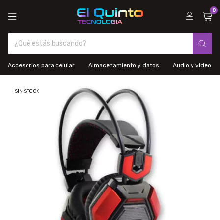
0
Accesorios para celular
Almacenamiento y datos
Audio y video
SIN STOCK