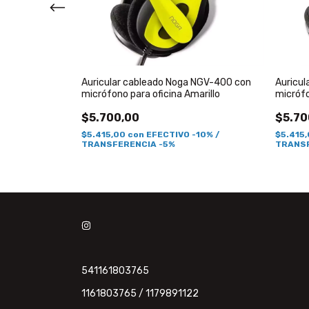
Style Manos
Auricular cableado Noga NGV-400 con
Auricu
micrófono para oficina Amarillo
micrófo
$5.700,00
$5.70
$5.415,00
con
EFECTIVO -10% /
$5.415
TRANSFERENCIA -5%
TRANSF
541161803765
1161803765 / 1179891122