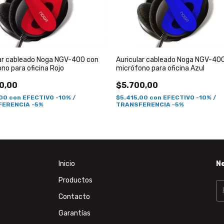
lar cableado Noga NGV-400 con
Auricular cableado Noga NGV-40
no para oficina Rojo
micrófono para oficina Azul
0,00
$5.700,00
,00
con
EFECTIVO -10% /
$5.415,00
con
EFECTIVO -10% /
ERENCIA -5%
TRANSFERENCIA -5%
Inicio
N
Productos
Contacto
Garantías