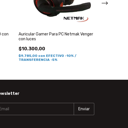
0 con
Auricular Gamer Para PC Netmak Venger
Auricular Game
con luces
Infinity
$10.300,00
$9.785,00
con
EFECTIVO -10% /
TRANSFERENCIA -5%
ewsletter