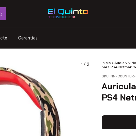
acto
Garantías
Inicio
>
Audio y vid
1
/
2
para PS4 Netmak Co
SKU:
NM-COUNTER-
Auricul
PS4 Net